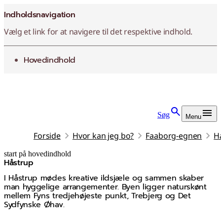
Indholdsnavigation
Vælg et link for at navigere til det respektive indhold.
gå til
Hovedindhold
Søg
Menu
Forside
Hvor kan jeg bo?
Faaborg-egnen
H
start på hovedindhold
Håstrup
senest opdateret 21. januar 2026
I Håstrup mødes kreative ildsjæle og sammen skaber
man hyggelige arrangementer. Byen ligger naturskønt
mellem Fyns tredjehøjeste punkt, Trebjerg og Det
Sydfynske Øhav.