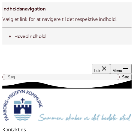
Indholdsnavigation
Vælg et link for at navigere til det respektive indhold.
gå til
Hovedindhold
Luk
Menu
Søg
Søg efter indhold, nyheder eller artikler
Søg
Kontakt os